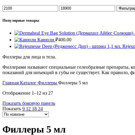
Минимальная
Максимальная
Фильтра
цена
цена
Популярные товары
Канюли
₽
400.00
Rejeu
Филлеры для лица и тела.
Филлерами называют специальные гелеобразные препараты, ко
показаний для инъекций в губы не существует. Как правило, ф
Главная
Каталог
Филлеры
Филлеры 5 мл
Сортировка:
Отображение 1–12 из 27
самые
Показать боковую панель
недавние
Показать
9
12
18
24
Филлеры 5 мл