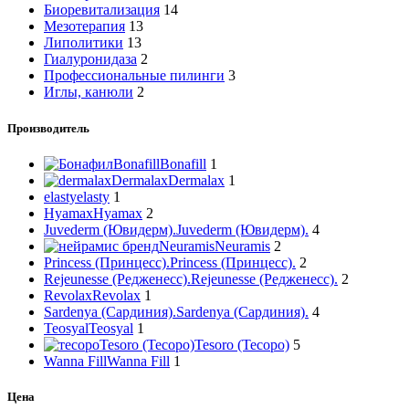
Биоревитализация
14
Мезотерапия
13
Липолитики
13
Гиалуронидаза
2
Профессиональные пилинги
3
Иглы, канюли
2
Производитель
Bonafill
Bonafill
1
Dermalax
Dermalax
1
elasty
elasty
1
Hyamax
Hyamax
2
Juvederm (Ювидерм).
Juvederm (Ювидерм).
4
Neuramis
Neuramis
2
Princess (Принцесс).
Princess (Принцесс).
2
Rejeunesse (Редженесс).
Rejeunesse (Редженесс).
2
Revolax
Revolax
1
Sardenya (Сардиния).
Sardenya (Сардиния).
4
Teosyal
Teosyal
1
Tesoro (Тесоро)
Tesoro (Тесоро)
5
Wanna Fill
Wanna Fill
1
Цена