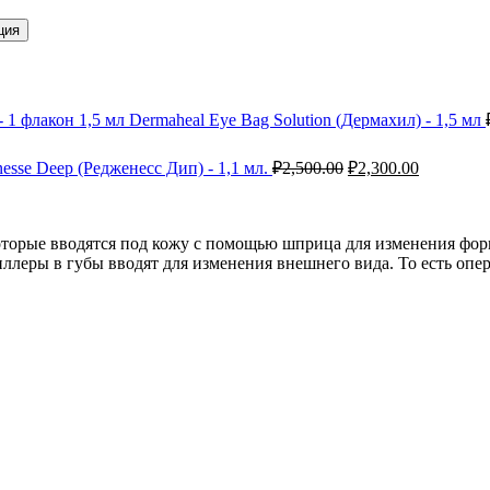
ция
Dermaheal Eye Bag Solution (Дермахил) - 1,5 мл
Первоначальная
Текущая
nesse Deep (Редженесс Дип) - 1,1 мл.
₽
2,500.00
₽
2,300.00
цена
цена:
составляла
₽2,300.00
₽2,500.00.
торые вводятся под кожу с помощью шприца для изменения форм
иллеры в губы вводят для изменения внешнего вида. То есть опер