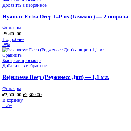
Добавить в избранное
Hyamax Extra Deep L-Plus (Гаямакс) — 2 шприца.
Филлеры
₽
5,400.00
Подробнее
-8%
Сравнить
Быстрый просмотр
Добавить в избранное
Rejeunesse Deep (Редженесс Дип) — 1,1 мл.
Филлеры
Первоначальная
Текущая
₽
2,500.00
₽
2,300.00
цена
цена:
В корзину
составляла
₽2,300.00.
-12%
₽2,500.00.