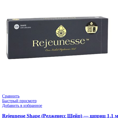
Сравнить
Быстрый просмотр
Добавить в избранное
Rejeunesse Shape (Редженесс Шейп) — шприц 1,1 м