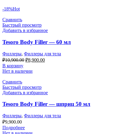
-18%
Hot
Сравнить
Быстрый просмотр
Добавить в избранное
Tesoro Body Filler — 60 мл
Филлеры
,
Филлеры для тела
Первоначальная
Текущая
₽
10,900.00
₽
8,900.00
цена
цена:
В корзину
составляла
₽8,900.00.
Нет в наличии
₽10,900.00.
Сравнить
Быстрый просмотр
Добавить в избранное
Tesoro Body Filler — шприц 50 мл
Филлеры
,
Филлеры для тела
₽
9,900.00
Подробнее
Нет в наличии