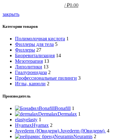
/
₽
0.00
0
элемент
закрыть
Категории товаров
Полимолочная кислота
1
Филлеры для тела
5
Филлеры
27
Биоревитализация
14
Мезотерапия
13
Липолитики
13
Гиалуронидаза
2
Профессиональные пилинги
3
Иглы, канюли
2
Производитель
Bonafill
Bonafill
1
Dermalax
Dermalax
1
elasty
elasty
1
Hyamax
Hyamax
2
Juvederm (Ювидерм).
Juvederm (Ювидерм).
4
Neuramis
Neuramis
2