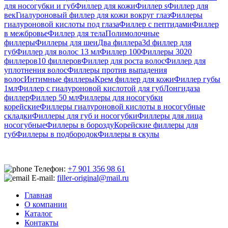
для носогубки и губ
Филлер для кожи
Филлер s
Филлер для
век
Гиалуроновый филлер для кожи вокруг глаз
Филлеры
гиалуроновой кислоты под глаза
Филлер с пептидами
Филлер
в межбровье
Филлер для тела
Полимолочные
филлеры
Филлеры для шеи
Два филлера
3d филлер для
губ
Филлер для волос 13 мл
Филлер 100
Филлеры 30
20
филлеров
10 филлеров
Филлер для роста волос
Филлер для
уплотнения волос
Филлеры против выпадения
волос
Интимные филлеры
Крем филлер для кожи
Филлер губы
1мл
Филлер с гиалуроновой кислотой для губ
Лонгидаза
филлер
Филлер 50 мл
Филлеры для носогубки
корейские
Филлеры гиалуроновой кислоты в носогубные
складки
Филлеры для губ и носогубки
Филлеры для лица
носогубные
Филлеры в борозду
Корейские филлеры для
губ
Филлеры в подбородок
Филлеры в скулы
Телефон:
+7 901 356 98 61
E-mail:
filler-original@mail.ru
Главная
О компании
Каталог
Контакты