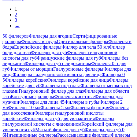
1
2
3
→
50 филлеров
Филлеры для ягодиц
Сертифицированные
филлеры
Филлеры в грудь
Оригинальные филлеры
Филлеры в
бедра
Европейские филлеры
Филлер для тела 50 мл
Филлер
боди для тела
Филлеры для губ
Филлеры гиалуроновой
кислоты для губ
Французские филлеры для губ
Филлеры без
лидокаина
Филлеры для губ с лидокаином
Филлеры 0 5 для
губ
Филлеры от морщин
Гиалуроновые филлеры
Филлеры для
лица
Филлеры гиалуроновой кислоты для лица
Филлеры 0
5
Филлеры корейские
Филлеры корейские для лица
Филлеры
корейские для губ
Филлеры под глаза
Филлеры от мешков под
глазами
Гиалуроновый филлер для глаз
Филлеры для области
глаз
Контурные филлеры
Филлеры кисетные
Филлеры для
мужчин
Филлеры для лица 45
Филлеры в губы
Филлеры 2
мл
Филлеры 10 мл
Филлеры 5 мл
Филлеры франция
Филлеры
для носослезки
Филлеры гиалуроновой кислоты
корейские
Филлеры для губ для увлажнения
Филлеры
гиалуроновой кислоты с лидокаином
Корейский филлеры для
увеличения губ
Мягкий филлер для губ
Филлеры для губ 0
6
Инъекционные филлеры
Рассасывающие филлеры
Филлеры