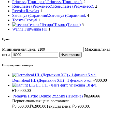
Princess (Принцесс).
Princess (Принцесс).
2
Rejeunesse (Редженесс).
Rejeunesse (Редженесс).
2
Revolax
Revolax
1
Sardenya (Сардиния).
Sardenya (Сардиния).
4
Teosyal
Teosyal
1
Tesoro (Тесоро)
Tesoro (Тесоро)
5
Wanna Fill
Wanna Fill
1
Цена
Минимальная цена
Максимальная
цена
Фильтрация
Популярные товары
Dermaheal HL (Дермахил ХЛ) - 1 флакон 5 мл.
₽
800.00
LIGHT FIT (Лайт фит) упаковка 10 фл.
₽
10,900.00
Neauvia Hydro Deluxe 2х2.5ml (Ньювиа)
₽
8,500.00
Первоначальная цена составляла
₽8,500.00.
₽
6,900.00
Текущая цена: ₽6,900.00.