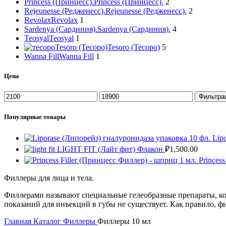
Princess (Принцесс).
Princess (Принцесс).
2
Rejeunesse (Редженесс).
Rejeunesse (Редженесс).
2
Revolax
Revolax
1
Sardenya (Сардиния).
Sardenya (Сардиния).
4
Teosyal
Teosyal
1
Tesoro (Тесоро)
Tesoro (Тесоро)
5
Wanna Fill
Wanna Fill
1
Цена
Фильтра
Популярные товары
Lip
LIGHT FIT (Лайт фит) Флакон
₽
1,500.00
Princess
Филлеры для лица и тела.
Филлерами называют специальные гелеобразные препараты, ко
показаний для инъекций в губы не существует. Как правило, ф
Главная
Каталог
Филлеры
Филлеры 10 мл