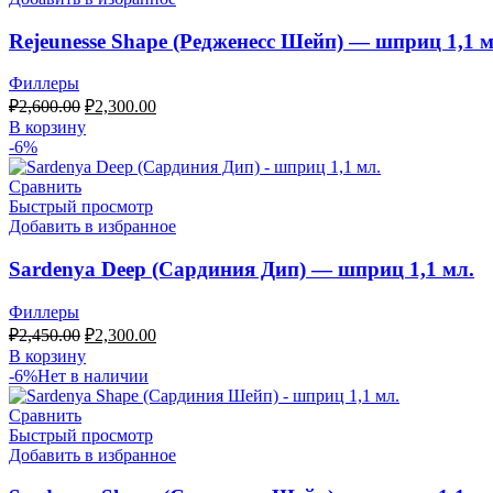
Rejeunesse Shape (Редженесс Шейп) — шприц 1,1 м
Филлеры
₽
2,600.00
₽
2,300.00
В корзину
-6%
Сравнить
Быстрый просмотр
Добавить в избранное
Sardenya Deep (Сардиния Дип) — шприц 1,1 мл.
Филлеры
₽
2,450.00
₽
2,300.00
В корзину
-6%
Нет в наличии
Сравнить
Быстрый просмотр
Добавить в избранное