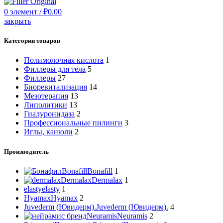
0
элемент
/
₽
0.00
закрыть
Категории товаров
Полимолочная кислота
1
Филлеры для тела
5
Филлеры
27
Биоревитализация
14
Мезотерапия
13
Липолитики
13
Гиалуронидаза
2
Профессиональные пилинги
3
Иглы, канюли
2
Производитель
Bonafill
Bonafill
1
Dermalax
Dermalax
1
elasty
elasty
1
Hyamax
Hyamax
2
Juvederm (Ювидерм).
Juvederm (Ювидерм).
4
Neuramis
Neuramis
2