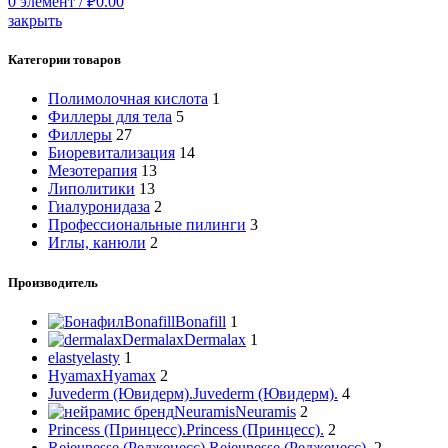
0
элемент
/
₽
0.00
закрыть
Категории товаров
Полимолочная кислота
1
Филлеры для тела
5
Филлеры
27
Биоревитализация
14
Мезотерапия
13
Липолитики
13
Гиалуронидаза
2
Профессиональные пилинги
3
Иглы, канюли
2
Производитель
Bonafill
Bonafill
1
Dermalax
Dermalax
1
elasty
elasty
1
Hyamax
Hyamax
2
Juvederm (Ювидерм).
Juvederm (Ювидерм).
4
Neuramis
Neuramis
2
Princess (Принцесс).
Princess (Принцесс).
2
Rejeunesse (Редженесс).
Rejeunesse (Редженесс).
2