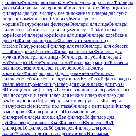
филлеры
Филлер для тела 50 мл
Филлер боди для тела
Филлеры
для губ
Филлеры гиалуроновой кислоты для губ
Французские
филлеры для губ
Филлеры без лидокаина
Филлеры для губ с
лидокаином
Филлеры 0 5 для губ
Филлеры от
морщин
Гиалуроновые филлеры
Филлеры для лица
Филлеры
гиалуроновой кислоты для лица
Филлеры 0 5
Филлеры
корейские
Филлеры корейские для лица
Филлеры корейские
для губ
Филлеры под глаза
Филлеры от мешков под
глазами
Гиалуроновый филлер для глаз
Филлеры для области
глаз
Контурные филлеры
Филлеры кисетные
Филлеры для
мужчин
Филлеры для лица 45
Филлеры в губы
Филлеры 2
мл
Филлеры 10 мл
Филлеры 5 мл
Филлеры франция
Филлеры
для носослезки
Филлеры гиалуроновой кислоты
корейские
Филлеры для губ для увлажнения
Филлеры
гиалуроновой кислоты с лидокаином
Корейский филлеры для
увеличения губ
Мягкий филлер для губ
Филлеры для губ 0
6
Инъекционные филлеры
Рассасывающие филлеры
Филлеры
для носогубки и губ
Филлер для кожи
Филлер s
Филлер для
век
Гиалуроновый филлер для кожи вокруг глаз
Филлеры
гиалуроновой кислоты под глаза
Филлер с пептидами
Филлер
в межбровье
Филлер для тела
Полимолочные
филлеры
Филлеры для шеи
Два филлера
3d филлер для
губ
Филлер для волос 13 мл
Филлер 100
Филлеры 30
20
филлеров
10 филлеров
50 филлеров
Филлер для роста
волос
Филлеры против выпадения волос
Интимные