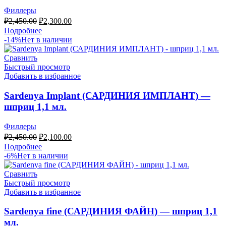
Филлеры
Первоначальная
Текущая
₽
2,450.00
₽
2,300.00
цена
цена:
Подробнее
составляла
₽2,300.00.
-14%
Нет в наличии
₽2,450.00.
Сравнить
Быстрый просмотр
Добавить в избранное
Sardenya Implant (САРДИНИЯ ИМПЛАНТ) —
шприц 1,1 мл.
Филлеры
Первоначальная
Текущая
₽
2,450.00
₽
2,100.00
цена
цена:
Подробнее
составляла
₽2,100.00.
-6%
Нет в наличии
₽2,450.00.
Сравнить
Быстрый просмотр
Добавить в избранное
Sardenya fine (САРДИНИЯ ФАЙН) — шприц 1,1
мл.