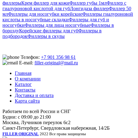
филлеры
Крем филлер для кожи
Филлер губы 1мл
Филлер с
гиалуроновой кислотой для губ
Лонгидаза филлер
Филлер 50
мл
Филлеры для носогубки корейские
Филлеры гиалуроновой
кислоты в носогубные складки
Филлеры для губ и
носогубки
Филлеры для лица носогубные
Филлеры в
борозду
Корейские филлеры для губ
Филлеры в
подбородок
Филлеры в скулы
Телефон:
+7 901 356 98 61
E-mail:
filler-original@mail.ru
Главная
О компании
Каталог
Контакты
Доставка и оплата
Карта сайта
Работаем по всей России и СНГ
Будни: с 09:00 до 21:00
Москва, Лучников переулок 6с2
Санкт-Петербург, Свердловская набережная, 14/2Б
FILLER ORIGINAL
2022 Все права защищены