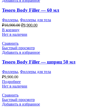
Добавить в избранное
Tesoro Body Filler — 60 мл
Филлеры
,
Филлеры для тела
Первоначальная
Текущая
₽
10,900.00
₽
8,900.00
цена
цена:
В корзину
составляла
₽8,900.00.
Нет в наличии
₽10,900.00.
Сравнить
Быстрый просмотр
Добавить в избранное
Tesoro Body Filler — шприц 50 мл
Филлеры
,
Филлеры для тела
₽
9,900.00
Подробнее
Нет в наличии
Сравнить
Быстрый просмотр
Добавить в избранное