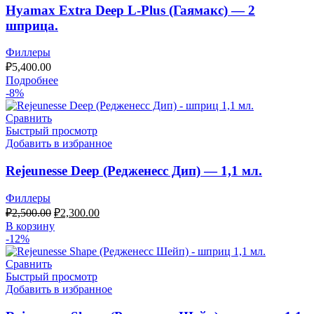
Hyamax Extra Deep L-Plus (Гаямакс) — 2
шприца.
Филлеры
₽
5,400.00
Подробнее
-8%
Сравнить
Быстрый просмотр
Добавить в избранное
Rejeunesse Deep (Редженесс Дип) — 1,1 мл.
Филлеры
Первоначальная
Текущая
₽
2,500.00
₽
2,300.00
цена
цена:
В корзину
составляла
₽2,300.00.
-12%
₽2,500.00.
Сравнить
Быстрый просмотр
Добавить в избранное