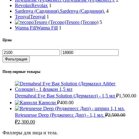
Revolax
Revolax
1
Sardenya (Сардиния).
Sardenya (Сардиния).
4
Teosyal
Teosyal
1
Tesoro (Тесоро)
Tesoro (Тесоро)
5
Wanna Fill
Wanna Fill
1
Цена
Минимальная
Максимальная
цена
цена
Фильтрация
Популярные товары
Dermaheal Eye Bag Solution (Дермахил) - 1,5 мл
₽
1,500.00
Канюли
₽
400.00
Rejeunesse Deep (Редженесс Дип) - 1,1 мл.
₽
2,500.00
Первоначальная
Текущая
₽
2,300.00
цена
цена:
составляла
Филлеры для лица и тела.
₽2,300.00.
₽2,500.00.