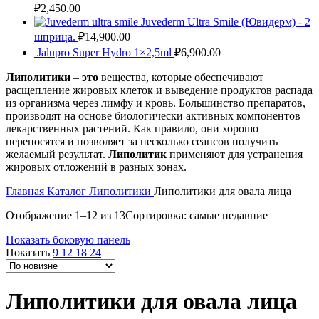
₽
2,450.00
Juvederm Ultra Smile (Ювидерм) - 2
шприца.
₽
14,900.00
Jalupro Super Hydro 1×2,5ml
₽
6,900.00
Липолитики
–
это
вещества, которые обеспечивают
расщепление жировых клеток и выведение продуктов распада
из организма через лимфу и кровь. Большинство препаратов,
производят на основе биологически активных компонентов
лекарственных растений. Как правило, они хорошо
переносятся и позволяет за несколько сеансов получить
желаемый результат.
Липолитик
применяют для устранения
жировых отложений в разных зонах.
Главная
Каталог
Липолитики
Липолитики для овала лица
Отображение 1–12 из 13
Сортировка: самые недавние
Показать боковую панель
Показать
9
12
18
24
Липолитики для овала лица