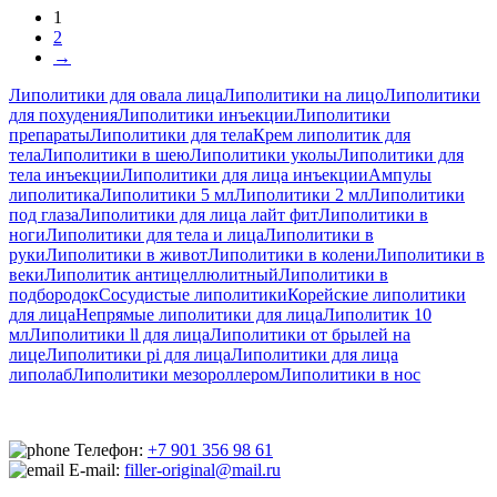
1
2
→
Липолитики для овала лица
Липолитики на лицо
Липолитики
для похудения
Липолитики инъекции
Липолитики
препараты
Липолитики для тела
Крем липолитик для
тела
Липолитики в шею
Липолитики уколы
Липолитики для
тела инъекции
Липолитики для лица инъекции
Ампулы
липолитика
Липолитики 5 мл
Липолитики 2 мл
Липолитики
под глаза
Липолитики для лица лайт фит
Липолитики в
ноги
Липолитики для тела и лица
Липолитики в
руки
Липолитики в живот
Липолитики в колени
Липолитики в
веки
Липолитик антицеллюлитный
Липолитики в
подбородок
Сосудистые липолитики
Корейские липолитики
для лица
Непрямые липолитики для лица
Липолитик 10
мл
Липолитики ll для лица
Липолитики от брылей на
лице
Липолитики pi для лица
Липолитики для лица
липолаб
Липолитики мезороллером
Липолитики в нос
Телефон:
+7 901 356 98 61
E-mail:
filler-original@mail.ru