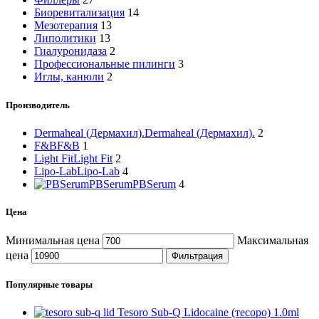
Биоревитализация
14
Мезотерапия
13
Липолитики
13
Гиалуронидаза
2
Профессиональные пилинги
3
Иглы, канюли
2
Производитель
Dermaheal (Дермахил).
Dermaheal (Дермахил).
2
F&B
F&B
1
Light Fit
Light Fit
2
Lipo-Lab
Lipo-Lab
4
PBSerum
PBSerum
4
Цена
Минимальная цена
Максимальная
цена
Фильтрация
Популярные товары
Tesoro Sub-Q Lidocaine (тесоро) 1.0ml