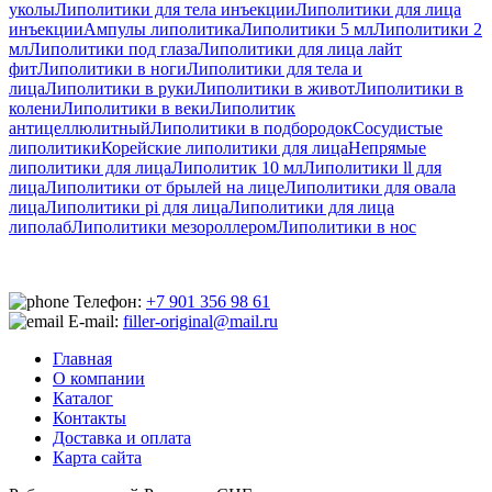
уколы
Липолитики для тела инъекции
Липолитики для лица
инъекции
Ампулы липолитика
Липолитики 5 мл
Липолитики 2
мл
Липолитики под глаза
Липолитики для лица лайт
фит
Липолитики в ноги
Липолитики для тела и
лица
Липолитики в руки
Липолитики в живот
Липолитики в
колени
Липолитики в веки
Липолитик
антицеллюлитный
Липолитики в подбородок
Сосудистые
липолитики
Корейские липолитики для лица
Непрямые
липолитики для лица
Липолитик 10 мл
Липолитики ll для
лица
Липолитики от брылей на лице
Липолитики для овала
лица
Липолитики pi для лица
Липолитики для лица
липолаб
Липолитики мезороллером
Липолитики в нос
Телефон:
+7 901 356 98 61
E-mail:
filler-original@mail.ru
Главная
О компании
Каталог
Контакты
Доставка и оплата
Карта сайта