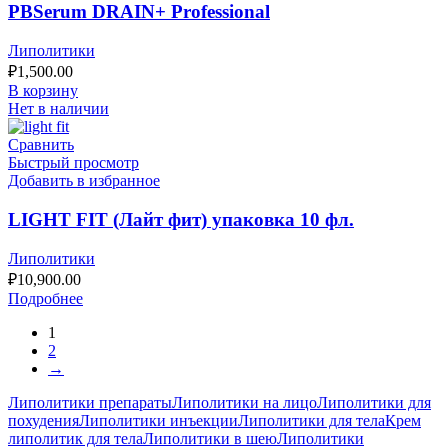
PBSerum DRAIN+ Professional
Липолитики
₽
1,500.00
В корзину
Нет в наличии
Сравнить
Быстрый просмотр
Добавить в избранное
LIGHT FIT (Лайт фит) упаковка 10 фл.
Липолитики
₽
10,900.00
Подробнее
1
2
→
Липолитики препараты
Липолитики на лицо
Липолитики для
похудения
Липолитики инъекции
Липолитики для тела
Крем
липолитик для тела
Липолитики в шею
Липолитики