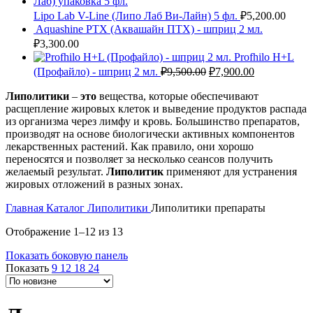
Lipo Lab V-Line (Липо Лаб Ви-Лайн) 5 фл.
₽
5,200.00
Aquashine PTX (Аквашайн ПТХ) - шприц 2 мл.
₽
3,300.00
Profhilo H+L
Первоначальная
Текущая
(Профайло) - шприц 2 мл.
₽
9,500.00
₽
7,900.00
цена
цена:
составляла
Липолитики
–
это
вещества, которые обеспечивают
₽7,900.00.
расщепление жировых клеток и выведение продуктов распада
₽9,500.00.
из организма через лимфу и кровь. Большинство препаратов,
производят на основе биологически активных компонентов
лекарственных растений. Как правило, они хорошо
переносятся и позволяет за несколько сеансов получить
желаемый результат.
Липолитик
применяют для устранения
жировых отложений в разных зонах.
Главная
Каталог
Липолитики
Липолитики препараты
Сортировка:
Отображение 1–12 из 13
самые
Показать боковую панель
недавние
Показать
9
12
18
24