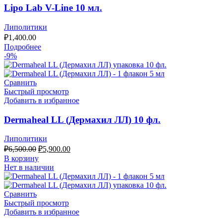
Lipo Lab V-Line 10 мл.
Липолитики
₽
1,400.00
Подробнее
-9%
Сравнить
Быстрый просмотр
Добавить в избранное
Dermaheal LL (Дермахил ЛЛ) 10 фл.
Липолитики
Первоначальная
Текущая
₽
6,500.00
₽
5,900.00
цена
цена:
В корзину
составляла
₽5,900.00.
Нет в наличии
₽6,500.00.
Сравнить
Быстрый просмотр
Добавить в избранное