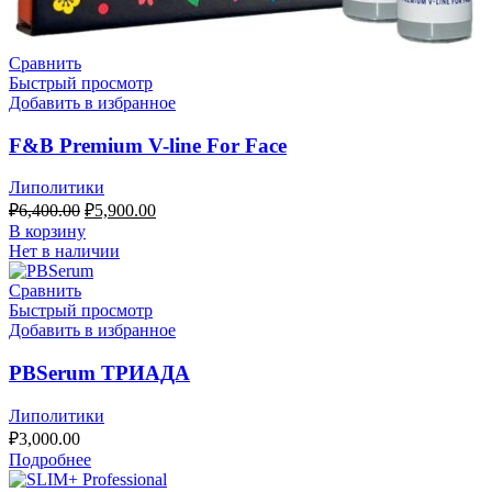
Сравнить
Быстрый просмотр
Добавить в избранное
F&B Premium V-line For Face
Липолитики
Первоначальная
Текущая
₽
6,400.00
₽
5,900.00
цена
цена:
В корзину
составляла
₽5,900.00.
Нет в наличии
₽6,400.00.
Сравнить
Быстрый просмотр
Добавить в избранное
PBSerum ТРИАДА
Липолитики
₽
3,000.00
Подробнее