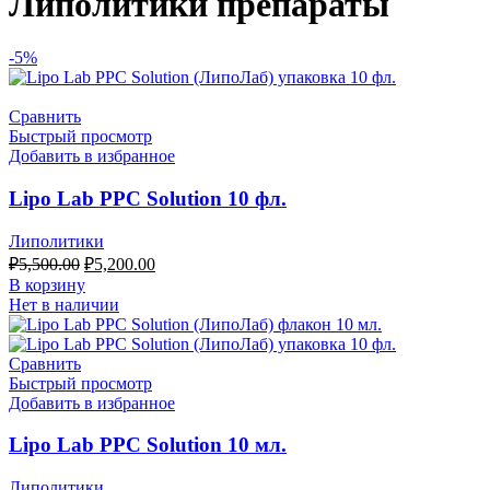
Липолитики препараты
-5%
Сравнить
Быстрый просмотр
Добавить в избранное
Lipo Lab PPC Solution 10 фл.
Липолитики
Первоначальная
Текущая
₽
5,500.00
₽
5,200.00
цена
цена:
В корзину
составляла
₽5,200.00.
Нет в наличии
₽5,500.00.
Сравнить
Быстрый просмотр
Добавить в избранное
Lipo Lab PPC Solution 10 мл.
Липолитики