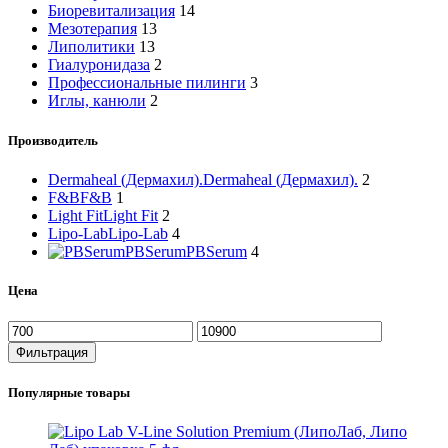
Биоревитализация
14
Мезотерапия
13
Липолитики
13
Гиалуронидаза
2
Профессиональные пилинги
3
Иглы, канюли
2
Производитель
Dermaheal (Дермахил).
Dermaheal (Дермахил).
2
F&B
F&B
1
Light Fit
Light Fit
2
Lipo-Lab
Lipo-Lab
4
PBSerum
PBSerum
4
Цена
Минимальная
Максимальная
цена
цена
Фильтрация
Популярные товары