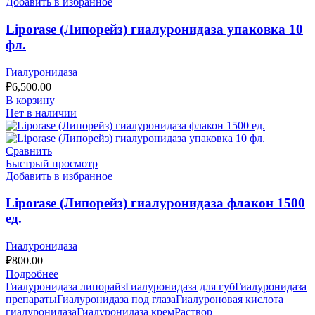
Добавить в избранное
Liporase (Липорейз) гиалуронидаза упаковка 10
фл.
Гиалуронидаза
₽
6,500.00
В корзину
Нет в наличии
Сравнить
Быстрый просмотр
Добавить в избранное
Liporase (Липорейз) гиалуронидаза флакон 1500
ед.
Гиалуронидаза
₽
800.00
Подробнее
Гиалуронидаза липорайз
Гиалуронидаза для губ
Гиалуронидаза
препараты
Гиалуронидаза под глаза
Гиалуроновая кислота
гиалуронидаза
Гиалуронидаза крем
Раствор