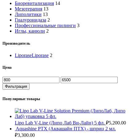
Биоревитализация
14
Мезотерапия
13
Липолитики
13
Гиалуронидаза
2
Профессиональные пилинги
3
Иглы, канюли
2
Производитель
Liporase
Liporase
2
Цена
Минимальная
Максимальная
цена
цена
Фильтрация
Популярные товары
Lipo Lab V-Line (Липо Лаб Ви-Лайн) 5 фл.
₽
5,200.00
Aquashine PTX (Аквашайн ПТХ) - шприц 2 мл.
₽
3,300.00