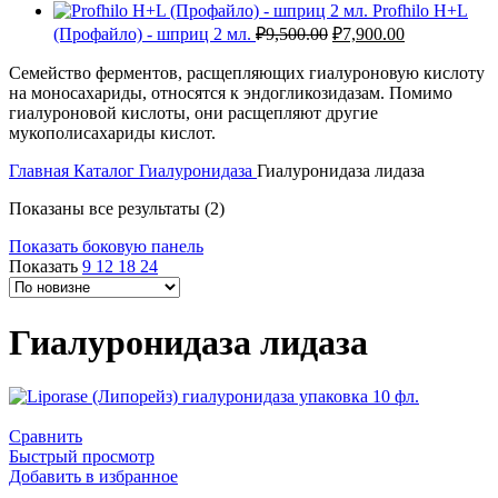
Profhilo H+L
Первоначальная
Текущая
(Профайло) - шприц 2 мл.
₽
9,500.00
₽
7,900.00
цена
цена:
составляла
Семейство ферментов, расщепляющих гиалуроновую кислоту
₽7,900.00.
на моносахариды, относятся к эндогликозидазам. Помимо
₽9,500.00.
гиалуроновой кислоты, они расщепляют другие
мукополисахариды кислот.
Главная
Каталог
Гиалуронидаза
Гиалуронидаза лидаза
Сортировка:
Показаны все результаты (2)
самые
Показать боковую панель
недавние
Показать
9
12
18
24
Гиалуронидаза лидаза
Сравнить
Быстрый просмотр
Добавить в избранное