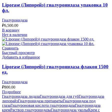
Liporase (Липорейз) гиалуронидаза упаковка 10
фл.
Гиалуронидаза
₽
6,500.00
В корзину
Нет в наличии
Сравнить
Быстрый просмотр
Добавить в избранное
Liporase (Липорейз) гиалуронидаза флакон 1500
ед.
Гиалуронидаза
₽
800.00
Подробнее
Гиалуронидаза лидаза
Гиалуронидаза для губ
Гиалуронидаза
липорайз
Гиалуронидаза препараты
Гиалуронидаза под
глаза
Гиалуроновая кислота гиалуронидаза
Гиалуронидаза
крем
Раствор гиалуронидазы
Гиалуронидаза уколы
Крем с