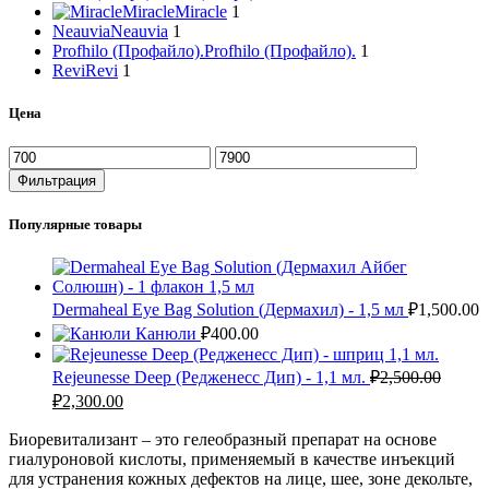
Miracle
Miracle
1
Neauvia
Neauvia
1
Profhilo (Профайло).
Profhilo (Профайло).
1
Revi
Revi
1
Цена
Фильтрация
Популярные товары
Dermaheal Eye Bag Solution (Дермахил) - 1,5 мл
₽
1,500.00
Канюли
₽
400.00
Rejeunesse Deep (Редженесс Дип) - 1,1 мл.
₽
2,500.00
₽
2,300.00
Биоревитализант – это гелеобразный препарат на основе
гиалуроновой кислоты, применяемый в качестве инъекций
для устранения кожных дефектов на лице, шее, зоне декольте,