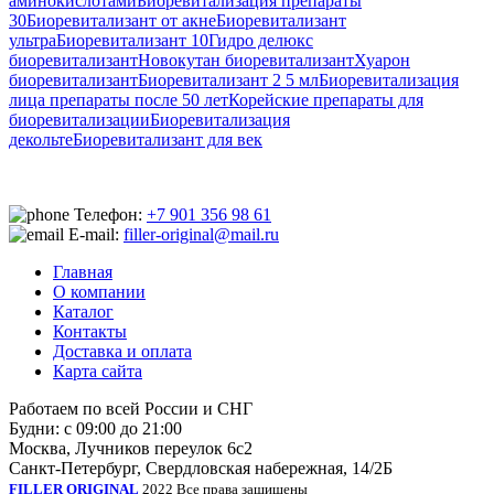
аминокислотами
Биоревитализация препараты
30
Биоревитализант от акне
Биоревитализант
ультра
Биоревитализант 10
Гидро делюкс
биоревитализант
Новокутан биоревитализант
Хуарон
биоревитализант
Биоревитализант 2 5 мл
Биоревитализация
лица препараты после 50 лет
Корейские препараты для
биоревитализации
Биоревитализация
декольте
Биоревитализант для век
Телефон:
+7 901 356 98 61
E-mail:
filler-original@mail.ru
Главная
О компании
Каталог
Контакты
Доставка и оплата
Карта сайта
Работаем по всей России и СНГ
Будни: с 09:00 до 21:00
Москва, Лучников переулок 6с2
Санкт-Петербург, Свердловская набережная, 14/2Б
FILLER ORIGINAL
2022 Все права защищены