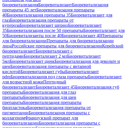
биоревитализация
Биоревитализант
Биоревитализация
препараты 45 лет
Биоревитализация препараты
40
Биоревитализация препараты 35
Биоревитализант для
глаз
Биоревитализация препараты от
купероза
Биоревитализант шприц
Биоревитализант
35
Биоревитализация после 50 препараты
Биоревитализант для
50
Биоревитализанты после 40
Биоревитализант 40
Препараты
для биоревитализации
Препараты для биоревитализации
лица
Российские препараты для биоревитализации
Корейский
биоревитализант
Биоревитализант с
пептидами
Биоревитализант 2 мл
Биоревитализант
5мл
Биоревитализант цинк
Биоревитализация для декольте и
шеи
Биоревитализация препараты с янтарной
кислотой
Биоревитализант губы
Биоревитализант
pdrn
Биоревитализация под глаза препараты
Биоревитализант
для возрастной кожи
Пептидный
биоревитализант
Биоревитализант 45
Биоревитализация губ
препараты
Биоревитализация для глаз
препараты
Биоревитализация для шеи
препараты
Биоревитализация препараты
биопластика
Биоревитализация препараты от
пигментации
Биоревитализация препараты с
коллагеном
Французский препарат для
биоревитализации
Биоревитализация препараты с