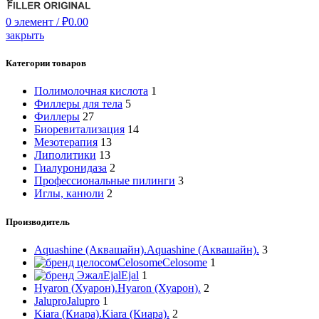
0
элемент
/
₽
0.00
закрыть
Категории товаров
Полимолочная кислота
1
Филлеры для тела
5
Филлеры
27
Биоревитализация
14
Мезотерапия
13
Липолитики
13
Гиалуронидаза
2
Профессиональные пилинги
3
Иглы, канюли
2
Производитель
Aquashine (Аквашайн).
Aquashine (Аквашайн).
3
Celosome
Celosome
1
Ejal
Ejal
1
Hyaron (Хуарон).
Hyaron (Хуарон).
2
Jalupro
Jalupro
1
Kiara (Киара).
Kiara (Киара).
2