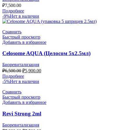
₽
7,500.00
Подробнее
-9%
Нет в наличии
Сравнить
Быстрый просмотр
Добавить в избранное
Celosome AQUA (Целосом 5х2.5мл)
Биоревитализация
Первоначальная
Текущая
₽
6,500.00
₽
5,900.00
цена
цена:
Подробнее
составляла
₽5,900.00.
-5%
Нет в наличии
₽6,500.00.
Сравнить
Быстрый просмотр
Добавить в избранное
Revi Strong 2ml
Биоревитализация
Первоначальная
Текущая