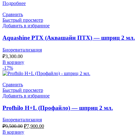
Подробнее
Сравнить
Быстрый просмотр
Добавить в избранное
Aquashine PTX (Аквашайн ПТХ) — шприц 2 мл.
Биоревитализация
₽
3,300.00
В корзину
-17%
Сравнить
Быстрый просмотр
Добавить в избранное
Profhilo H+L (Профайло) — шприц 2 мл.
Биоревитализация
Первоначальная
Текущая
₽
9,500.00
₽
7,900.00
цена
цена:
В корзину
составляла
₽7,900.00.