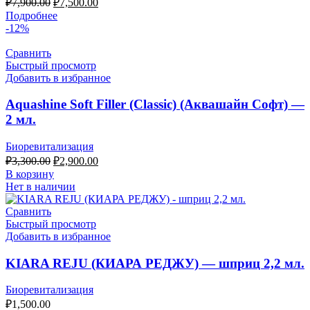
₽
7,900.00
₽
7,500.00
цена
цена:
Подробнее
составляла
₽7,500.00.
-12%
₽7,900.00.
Сравнить
Быстрый просмотр
Добавить в избранное
Aquashine Soft Filler (Classic) (Аквашайн Софт) —
2 мл.
Биоревитализация
Первоначальная
Текущая
₽
3,300.00
₽
2,900.00
цена
цена:
В корзину
составляла
₽2,900.00.
Нет в наличии
₽3,300.00.
Сравнить
Быстрый просмотр
Добавить в избранное
KIARA REJU (КИАРА РЕДЖУ) — шприц 2,2 мл.
Биоревитализация
₽
1,500.00