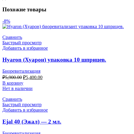
Похожие товары
-8%
Сравнить
Быстрый просмотр
Добавить в избранное
Hyaron (Хуарон) упаковка 10 шприцев.
Биоревитализация
Первоначальная
Текущая
₽
5,900.00
₽
5,400.00
цена
цена:
В корзину
составляла
₽5,400.00.
Нет в наличии
₽5,900.00.
Сравнить
Быстрый просмотр
Добавить в избранное
Ejal 40 (Эжал) — 2 мл.
Биоревитализация