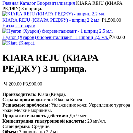
Главная
Каталог
Биоревитализация
KIARA REJU (КИАРА
РЕДЖУ) 3 шприца.
KIARA REJU (КИАРА РЕДЖУ) - шприц 2,2 мл.
₽
1,500.00
Назад к товарам
Hyaron (Хуарон) биоревитализант - 1 шприц 2,5 мл.
₽
700.00
KIARA REJU (КИАРА
РЕДЖУ) 3 шприца.
Первоначальная
Текущая
₽
4,200.00
₽
3,900.00
цена
цена:
составляла
Производитель:
Kiara (Киара).
₽3,900.00.
Страна производитель:
₽4,200.00.
Южная Корея.
Решаемые проблемы:
Увлажнение кожи Укрепление тургора
кожи Мелкие морщины.
Продолжительность действия:
До 9 мес.
Концентрация гиалуроновой кислоты:
20 мг/мл.
Слои дермы:
Средние.
Объем:
3 шприца по 2,2 мл.