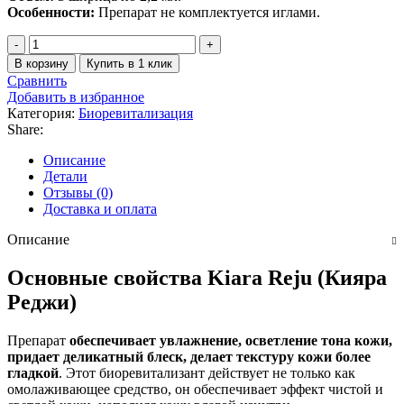
Особенности:
Препарат не комплектуется иглами.
Количество
товара
В корзину
Купить в 1 клик
KIARA
Сравнить
REJU
Добавить в избранное
(КИАРА
Категория:
Биоревитализация
РЕДЖУ)
Share:
3
шприца.
Описание
Детали
Отзывы (0)
Доставка и оплата
Описание
Основные свойства Kiara Reju (Кияра
Реджи)
Препарат
обеспечивает увлажнение, осветление тона кожи,
придает деликатный блеск, делает текстуру кожи более
гладкой
. Этот биоревитализант действует не только как
омолаживающее средство, он обеспечивает эффект чистой и