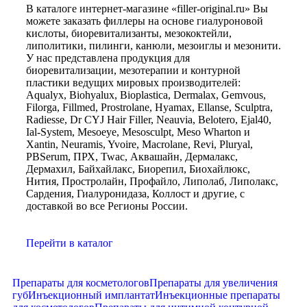
В каталоге интернет-магазине «filler-original.ru» Вы
можете заказать филлеры на основе гиалуроновой
кислоты, биоревитализанты, мезококтейли,
липолитики, пилинги, канюли, мезоиглы и мезонити.
У нас представлена продукция для
биоревитализации, мезотерапии и контурной
пластики ведущих мировых производителей:
Aqualyx, Biohyalux, Bioplastica, Dermalax, Gemvous,
Filorga, Fillmed, Prostrolane, Hyamax, Ellanse, Sculptra,
Radiesse, Dr CYJ Hair Filler, Neauvia, Belotero, Ejal40,
Ial-System, Mesoeye, Mesosculpt, Meso Wharton и
Xantin, Neuramis, Yvoire, Macrolane, Revi, Pluryal,
PBSerum, ПРХ, Twac, Аквашайн, Дермалакс,
Дермахил, Байхайлакс, Биорепил, Биохайлюкс,
Нития, Простролайн, Профайло, Липолаб, Липолакс,
Сардения, Гиалуронидаза, Коллост и другие, с
доставкой во все Регионы России.
Перейти в каталог
Препараты для косметологов
Препараты для увеличения
губ
Инъекционный имплантат
Инъекционные препараты